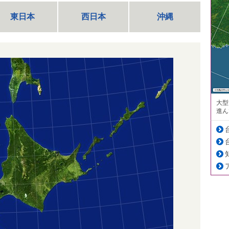
東日本
西日本
沖縄
大型
進ん