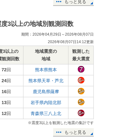
もっと見る
震度3以上の地域別観測回数
期間：2026年04月29日～2026年08月07日
2026年08月07日14:12更新
度3以上の
地域震度の
観測した
震観測回数
地域
最大震度
72
回
熊本県熊本
24
回
熊本県天草・芦北
16
回
鹿児島県薩摩
13
回
岩手県内陸北部
12
回
青森県三八上北
※震度3以上を観測した地震の集計です
もっと見る