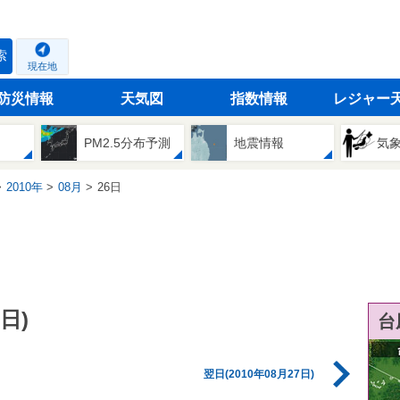
索
現在地
防災情報
天気図
指数情報
レジャー
PM2.5分布予測
地震情報
気
2010年
08月
26日
日)
台
翌日(2010年08月27日)