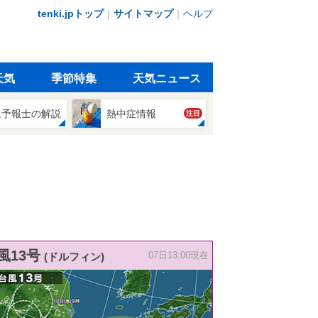
tenki.jpトップ
｜
サイトマップ
｜
ヘルプ
天気
季節特集
天気ニュース
象予報士の解説
熱中症情報
注目
風13号
(ドルフィン)
07日13:00現在