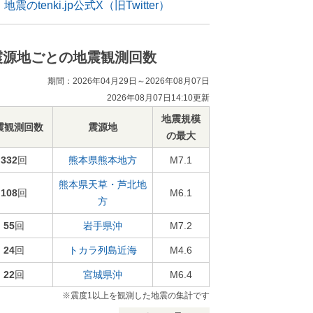
地震のtenki.jp公式X（旧Twitter）
震源地ごとの地震観測回数
期間：2026年04月29日～2026年08月07日
2026年08月07日14:10更新
地震規模
震観測回数
震源地
の最大
332
回
熊本県熊本地方
M7.1
熊本県天草・芦北地
108
回
M6.1
方
55
回
岩手県沖
M7.2
24
回
トカラ列島近海
M4.6
22
回
宮城県沖
M6.4
※震度1以上を観測した地震の集計です