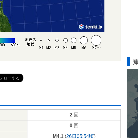
2
回
0
回
M4.1
(
26日05:54頃
)