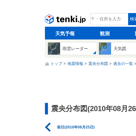
tenki.jp
検
天気予報
観測
雨雲レーダー
天気図
トップ
地震情報
震央分布図
過去の一覧
震央分布図(2010年08月26
前日(2010年08月25日)