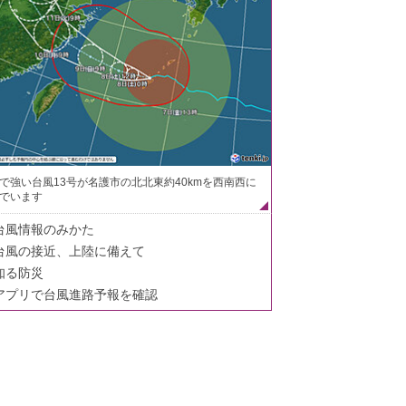
で強い台風13号が名護市の北北東約40kmを西南西に
でいます
台風情報のみかた
台風の接近、上陸に備えて
知る防災
アプリで台風進路予報を確認