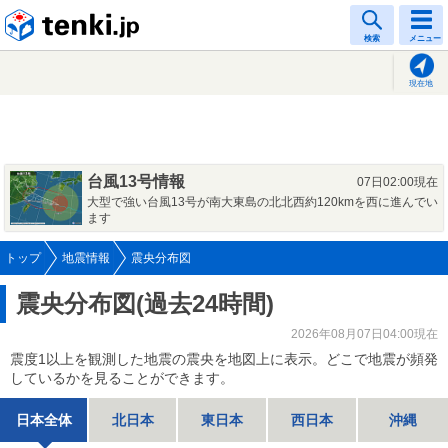
tenki.jp
検索
メニュー
現在地
台風13号情報
07日02:00現在
大型で強い台風13号が南大東島の北北西約120kmを西に進んでい
ます
トップ
地震情報
震央分布図
震央分布図(過去24時間)
2026年08月07日04:00現在
震度1以上を観測した地震の震央を地図上に表示。どこで地震が頻発
しているかを見ることができます。
日本全体
北日本
東日本
西日本
沖縄