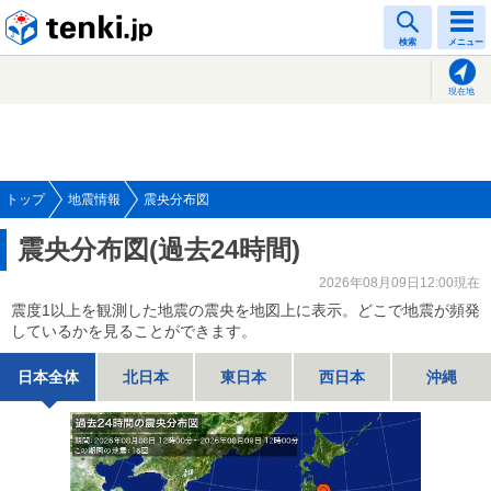
tenki.jp
検索
メニュー
現在地
トップ
地震情報
震央分布図
震央分布図(過去24時間)
2026年08月09日12:00現在
震度1以上を観測した地震の震央を地図上に表示。どこで地震が頻発
しているかを見ることができます。
日本全体
北日本
東日本
西日本
沖縄