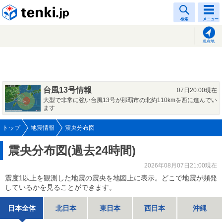
tenki.jp
検索
メニュー
現在地
台風13号情報
07日20:00現在
大型で非常に強い台風13号が那覇市の北約110kmを西に進んでい
ます
トップ
地震情報
震央分布図
震央分布図(過去24時間)
2026年08月07日21:00現在
震度1以上を観測した地震の震央を地図上に表示。どこで地震が頻発
しているかを見ることができます。
日本全体
北日本
東日本
西日本
沖縄