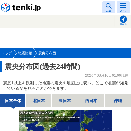
tenki.jp
検索
メニュー
現在地
トップ
地震情報
震央分布図
震央分布図(過去24時間)
2026年08月10日01:00現在
震度1以上を観測した地震の震央を地図上に表示。どこで地震が頻発
しているかを見ることができます。
日本全体
北日本
東日本
西日本
沖縄