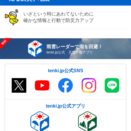
いざという時にあわてないために
確かな情報と行動で防災力アップ
雨雲レーダーで雨を回避！
tenki.jp公式 天気予報アプリ
tenki.jp公式SNS
tenki.jp公式アプリ