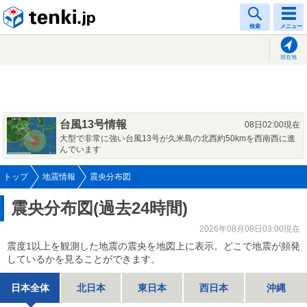
tenki.jp
検索
メニュー
現在地
台風13号情報
08日02:00現在
大型で非常に強い台風13号が久米島の北西約50kmを西南西に進
んでいます
トップ
地震情報
震央分布図
震央分布図(過去24時間)
2026年08月08日03:00現在
震度1以上を観測した地震の震央を地図上に表示。どこで地震が頻発
しているかを見ることができます。
日本全体
北日本
東日本
西日本
沖縄