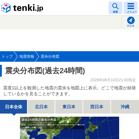
tenki.jp
検索
メニュー
現在地
トップ
地震情報
震央分布図
震央分布図(過去24時間)
2026年08月10日21:00現在
震度1以上を観測した地震の震央を地図上に表示。どこで地震が頻発
しているかを見ることができます。
日本全体
北日本
東日本
西日本
沖縄