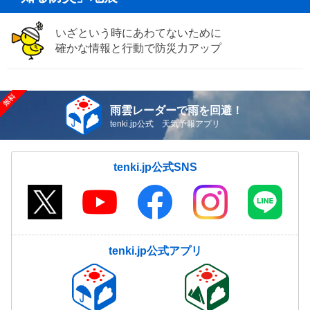
いざという時にあわてないために
確かな情報と行動で防災力アップ
雨雲レーダーで雨を回避！
tenki.jp公式 天気予報アプリ
tenki.jp公式SNS
tenki.jp公式アプリ