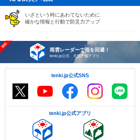
いざという時にあわてないために
確かな情報と行動で防災力アップ
雨雲レーダーで雨を回避！
tenki.jp公式 天気予報アプリ
tenki.jp公式SNS
tenki.jp公式アプリ