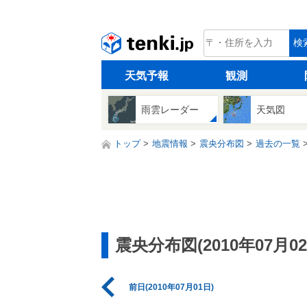
tenki.jp
検
天気予報
観測
雨雲レーダー
天気図
トップ
地震情報
震央分布図
過去の一覧
震央分布図(2010年07月02
前日(2010年07月01日)