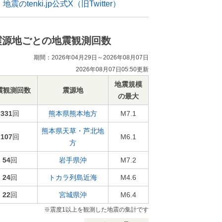
地震のtenki.jp公式X（旧Twitter）
震源地ごとの地震観測回数
期間：2026年04月29日～2026年08月07日
2026年08月07日05:50更新
地震規模
震観測回数
震源地
の最大
331
回
熊本県熊本地方
M7.1
熊本県天草・芦北地
107
回
M6.1
方
54
回
岩手県沖
M7.2
24
回
トカラ列島近海
M4.6
22
回
宮城県沖
M6.4
※震度1以上を観測した地震の集計です