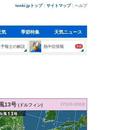
tenki.jpトップ
｜
サイトマップ
｜
ヘルプ
天気
季節特集
天気ニュース
象予報士の解説
熱中症情報
注目
風13号
(ドルフィン)
07日05:00現在