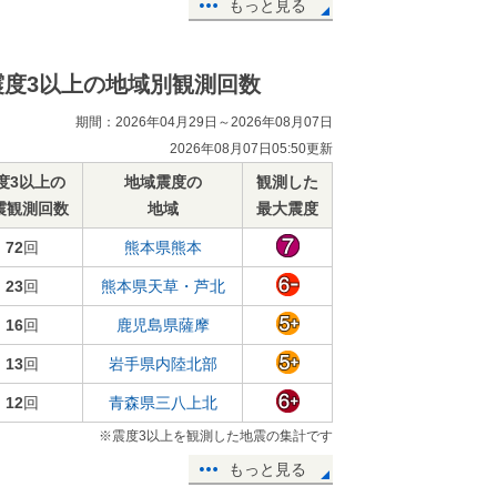
もっと見る
震度3以上の地域別観測回数
期間：2026年04月29日～2026年08月07日
2026年08月07日05:50更新
度3以上の
地域震度の
観測した
震観測回数
地域
最大震度
72
回
熊本県熊本
23
回
熊本県天草・芦北
16
回
鹿児島県薩摩
13
回
岩手県内陸北部
12
回
青森県三八上北
※震度3以上を観測した地震の集計です
もっと見る