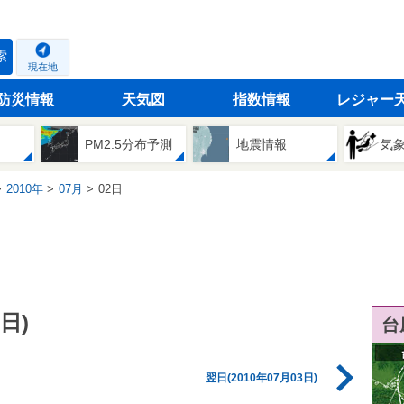
索
現在地
防災情報
天気図
指数情報
レジャー
PM2.5分布予測
地震情報
気
2010年
07月
02日
日)
台
翌日(2010年07月03日)