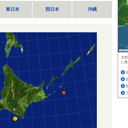
東日本
西日本
沖縄
大型
に進