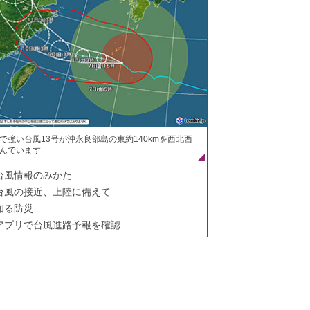
で強い台風13号が沖永良部島の東約140kmを西北西
んでいます
台風情報のみかた
台風の接近、上陸に備えて
知る防災
アプリで台風進路予報を確認