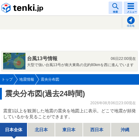
tenki.jp
検索
メニュー
現在地
台風13号情報
06日22:00現在
大型で強い台風13号が南大東島の北約80kmを西に進んでいます
トップ
地震情報
震央分布図
震央分布図(過去24時間)
2026年08月06日23:00現在
震度1以上を観測した地震の震央を地図上に表示。どこで地震が頻発
しているかを見ることができます。
日本全体
北日本
東日本
西日本
沖縄