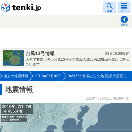
tenki.jp
検索
メニュー
現在地
台風13号情報
08日10:00現在
大型で非常に強い台風13号が久米島の北西約130kmを北西に進ん
でいます
過去の地震情報
2010年07月02日
04時55分頃発生した地震(最大震度1)
地震情報
2010年07月02日05:00発表