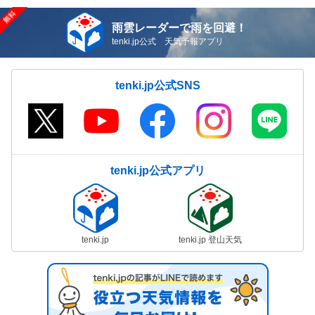
雨雲レーダーで雨を回避！
tenki.jp公式 天気予報アプリ
tenki.jp公式SNS
tenki.jp公式アプリ
tenki.jp
tenki.jp 登山天気