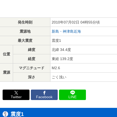
発生時刻
2010年07月02日 04時55分頃
震源地
新島・神津島近海
最大震度
震度1
緯度
北緯 34.4度
位置
経度
東経 139.2度
マグニチュード
M2.6
震源
深さ
ごく浅い
Twitter
Facebook
LINE
震度1