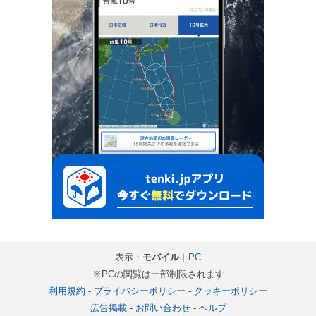
表示：
モバイル
｜
PC
※PCの閲覧は一部制限されます
利用規約
-
プライバシーポリシー
-
クッキーポリシー
広告掲載
-
お問い合わせ
-
ヘルプ