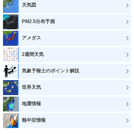
天気図
PM2.5分布予測
アメダス
2週間天気
気象予報士のポイント解説
世界天気
地震情報
熱中症情報