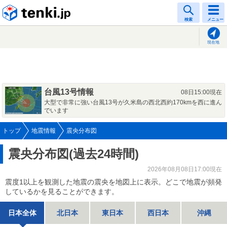
tenki.jp
検索
メニュー
現在地
台風13号情報
08日15:00現在
大型で非常に強い台風13号が久米島の西北西約170kmを西に進ん
でいます
トップ
地震情報
震央分布図
震央分布図(過去24時間)
2026年08月08日17:00現在
震度1以上を観測した地震の震央を地図上に表示。どこで地震が頻発
しているかを見ることができます。
日本全体
北日本
東日本
西日本
沖縄