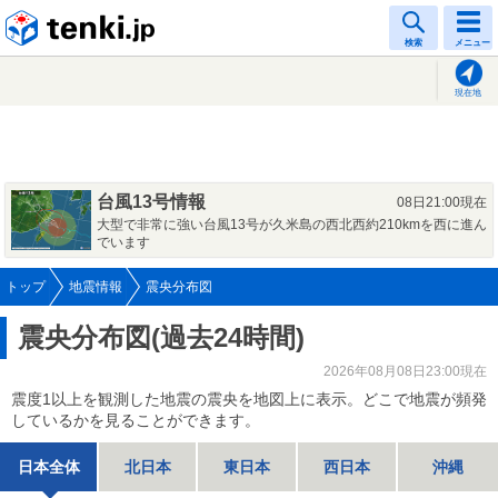
tenki.jp
検索
メニュー
現在地
台風13号情報
08日21:00現在
大型で非常に強い台風13号が久米島の西北西約210kmを西に進ん
でいます
トップ
地震情報
震央分布図
震央分布図(過去24時間)
2026年08月08日23:00現在
震度1以上を観測した地震の震央を地図上に表示。どこで地震が頻発
しているかを見ることができます。
日本全体
北日本
東日本
西日本
沖縄