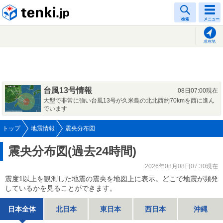
tenki.jp
検索
メニュー
現在地
台風13号情報
08日07:00現在
大型で非常に強い台風13号が久米島の北北西約70kmを西に進ん
でいます
トップ
地震情報
震央分布図
震央分布図(過去24時間)
2026年08月08日07:30現在
震度1以上を観測した地震の震央を地図上に表示。どこで地震が頻発
しているかを見ることができます。
日本全体
北日本
東日本
西日本
沖縄