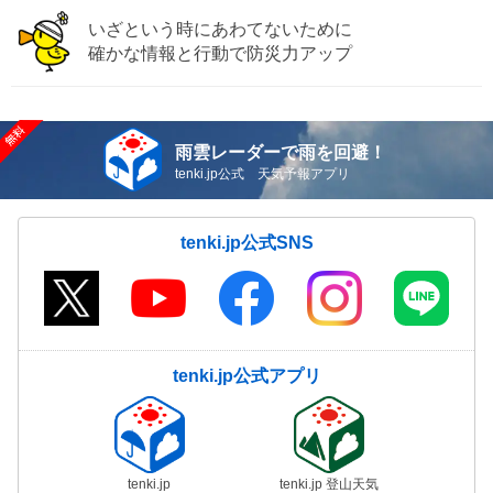
いざという時にあわてないために
確かな情報と行動で防災力アップ
雨雲レーダーで雨を回避！
tenki.jp公式 天気予報アプリ
tenki.jp公式SNS
tenki.jp公式アプリ
tenki.jp
tenki.jp 登山天気