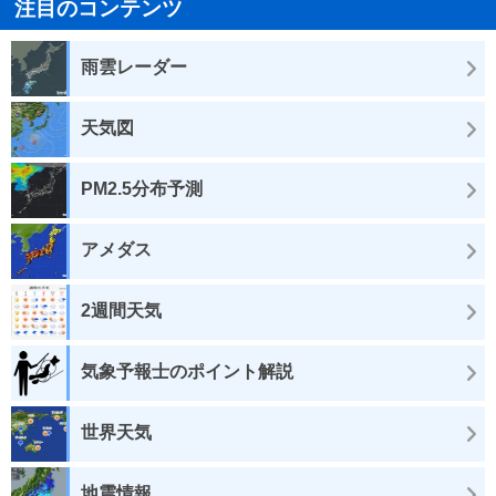
注目のコンテンツ
雨雲レーダー
天気図
PM2.5分布予測
アメダス
2週間天気
気象予報士のポイント解説
世界天気
地震情報