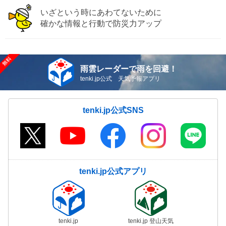
いざという時にあわてないために
確かな情報と行動で防災力アップ
雨雲レーダーで雨を回避！
tenki.jp公式 天気予報アプリ
tenki.jp公式SNS
tenki.jp公式アプリ
tenki.jp
tenki.jp 登山天気