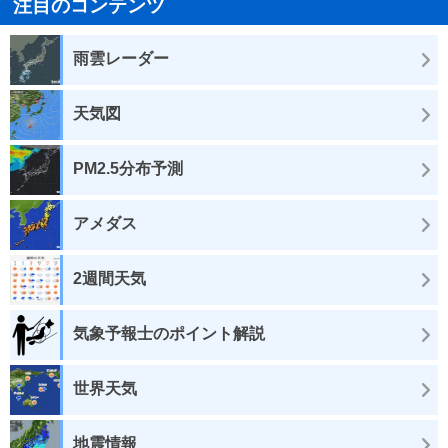
注目のコンテンツ
雨雲レーダー
天気図
PM2.5分布予測
アメダス
2週間天気
気象予報士のポイント解説
世界天気
地震情報