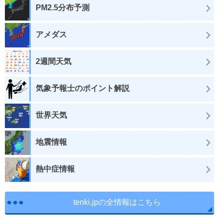
PM2.5分布予測
アメダス
2週間天気
気象予報士のポイント解説
世界天気
地震情報
熱中症情報
tenki.jpの全情報はこちら