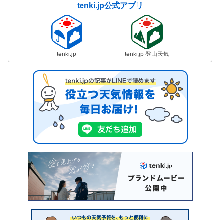
tenki.jp公式アプリ
tenki.jp
tenki.jp 登山天気