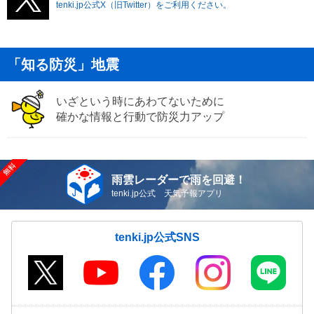
tenki.jp公式X（旧Twitter）をご利用ください。
「知る防災」地震
いざという時にあわてないために
確かな情報と行動で防災力アップ
雨雲レーダーで雨を回避！
tenki.jp公式 天気予報アプリ
tenki.jp公式SNS