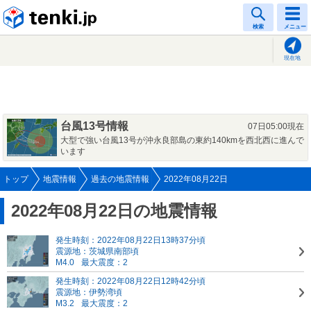
tenki.jp
検索
メニュー
現在地
台風13号情報
07日05:00現在
大型で強い台風13号が沖永良部島の東約140kmを西北西に進んで
います
トップ
地震情報
過去の地震情報
2022年08月22日
2022年08月22日の地震情報
発生時刻：2022年08月22日13時37分頃
震源地：茨城県南部頃
M4.0
最大震度：2
発生時刻：2022年08月22日12時42分頃
震源地：伊勢湾頃
M3.2
最大震度：2