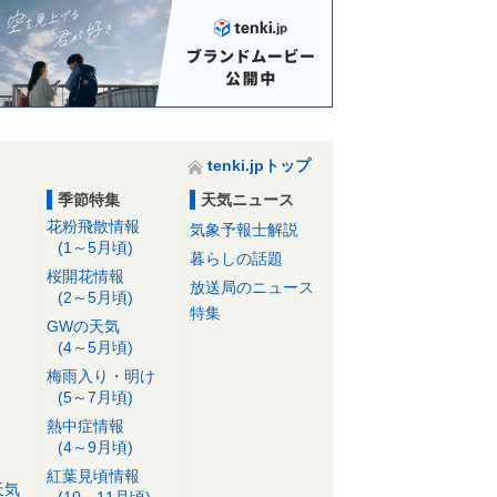
tenki.jpトップ
季節特集
天気ニュース
花粉飛散情報
気象予報士解説
(1～5月頃)
暮らしの話題
桜開花情報
放送局のニュース
(2～5月頃)
特集
GWの天気
(4～5月頃)
梅雨入り・明け
(5～7月頃)
熱中症情報
(4～9月頃)
紅葉見頃情報
天気
(10～11月頃)