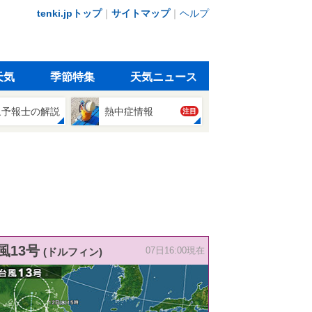
tenki.jpトップ
｜
サイトマップ
｜
ヘルプ
天気
季節特集
天気ニュース
象予報士の解説
熱中症情報
注目
風13号
(ドルフィン)
07日16:00現在