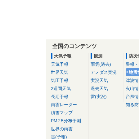
全国のコンテンツ
天気予報
観測
防災
天気予報
雨雲(過去)
警報・
世界天気
アメダス実況
地震
気圧予報
実況天気
津波情
2週間天気
過去天気
火山情
長期予報
雷(実況)
台風情
雨雲レーダー
知る防
積雪マップ
PM2.5分布予測
世界の雨雲
雷(予報)