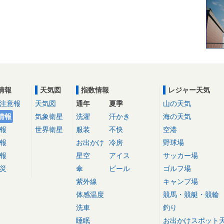
情報
天気図
指数情報
レジャー天気
注意報
天気図
通年
夏季
山の天気
情報
気象衛星
洗濯
汗かき
海の天気
報
世界衛星
服装
不快
空港
報
お出かけ
冷房
野球場
報
星空
アイス
サッカー場
災
傘
ビール
ゴルフ場
紫外線
キャンプ場
体感温度
競馬・競艇・競輪
洗車
釣り
睡眠
お出かけスポット