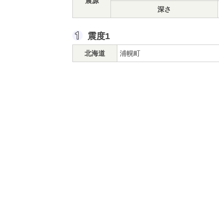
震源
深さ
震度1
北海道
浦幌町