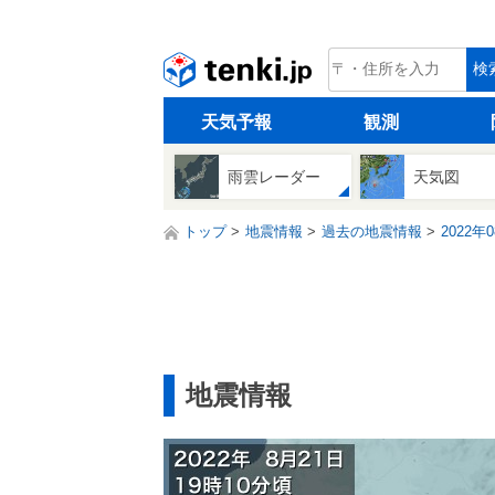
tenki.jp
検
天気予報
観測
雨雲レーダー
天気図
トップ
地震情報
過去の地震情報
2022年
地震情報