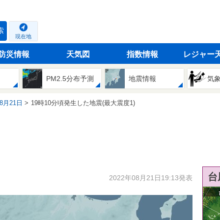
索
現在地
防災情報
天気図
指数情報
レジャー
PM2.5分布予測
地震情報
気
08月21日
19時10分頃発生した地震(最大震度1)
台
2022年08月21日19:13発表