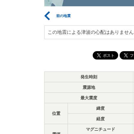
前の地震
この地震による津波の心配はありません
発生時刻
震源地
最大震度
緯度
位置
経度
マグニチュード