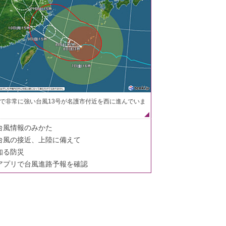
で非常に強い台風13号が名護市付近を西に進んでいま
台風情報のみかた
台風の接近、上陸に備えて
知る防災
アプリで台風進路予報を確認