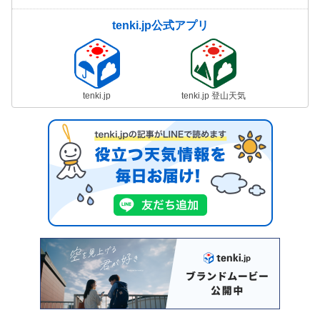
tenki.jp公式アプリ
tenki.jp
tenki.jp 登山天気