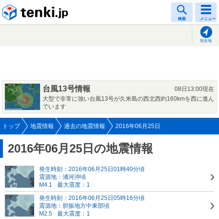
tenki.jp
検索
メニュー
現在地
台風13号情報
08日13:00現在
大型で非常に強い台風13号が久米島の西北西約160kmを西に進ん
でいます
トップ
地震情報
過去の地震情報
2016年06月25日
2016年06月25日の地震情報
発生時刻：2016年06月25日01時40分頃
震源地：浦河沖頃
M4.1
最大震度：1
発生時刻：2016年06月25日05時16分頃
震源地：胆振地方中東部頃
M2.5
最大震度：1