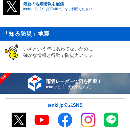
最新の地震情報を配信
tenki.jp公式X（旧Twitter）をご利用ください。
「知る防災」地震
いざという時にあわてないために
確かな情報と行動で防災力アップ
雨雲レーダーで雨を回避！
tenki.jp公式 天気予報アプリ
tenki.jp公式SNS