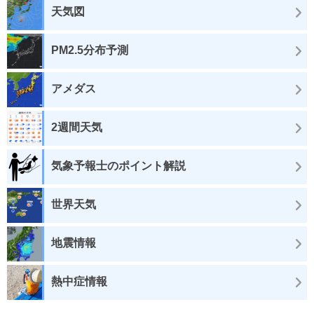
天気図
PM2.5分布予測
アメダス
2週間天気
気象予報士のポイント解説
世界天気
地震情報
熱中症情報