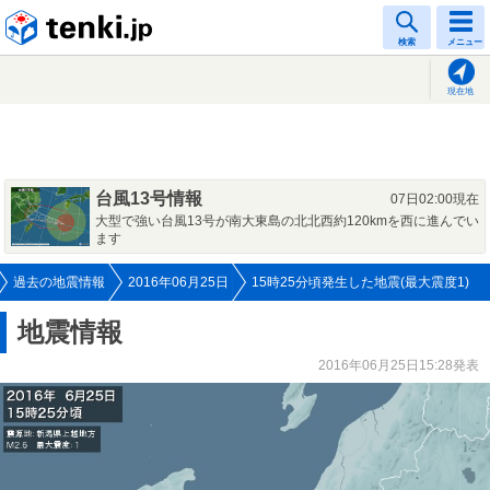
tenki.jp
検索
メニュー
現在地
台風13号情報
07日02:00現在
大型で強い台風13号が南大東島の北北西約120kmを西に進んでい
ます
過去の地震情報
2016年06月25日
15時25分頃発生した地震(最大震度1)
地震情報
2016年06月25日15:28発表