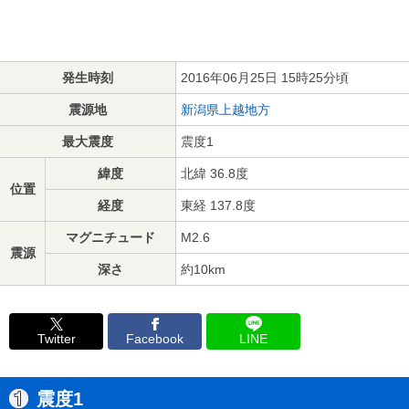
発生時刻
2016年06月25日 15時25分頃
震源地
新潟県上越地方
最大震度
震度1
緯度
北緯 36.8度
位置
経度
東経 137.8度
マグニチュード
M2.6
震源
深さ
約10km
Twitter
Facebook
LINE
震度1