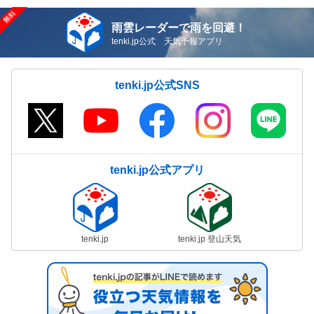
雨雲レーダーで雨を回避！
tenki.jp公式 天気予報アプリ
tenki.jp公式SNS
tenki.jp公式アプリ
tenki.jp
tenki.jp 登山天気