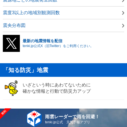
震度3以上の地域別観測回数
震央分布図
最新の地震情報を配信
tenki.jp公式X（旧Twitter）をご利用ください。
「知る防災」地震
いざという時にあわてないために
確かな情報と行動で防災力アップ
雨雲レーダーで雨を回避！
tenki.jp公式 天気予報アプリ