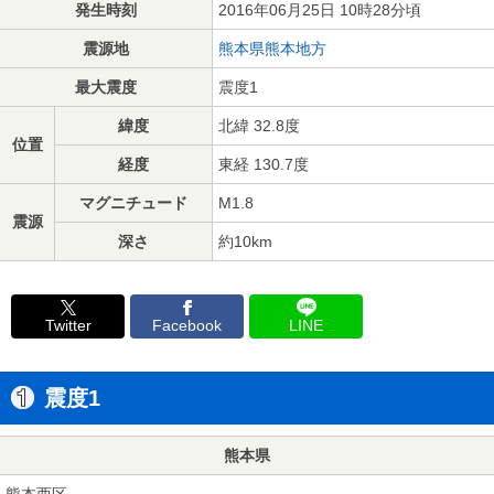
発生時刻
2016年06月25日 10時28分頃
震源地
熊本県熊本地方
最大震度
震度1
緯度
北緯 32.8度
位置
経度
東経 130.7度
マグニチュード
M1.8
震源
深さ
約10km
Twitter
Facebook
LINE
震度1
熊本県
熊本西区