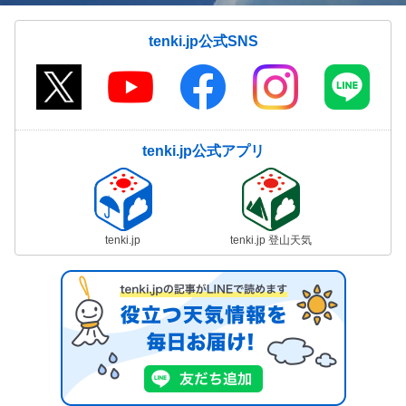
tenki.jp公式SNS
tenki.jp公式アプリ
tenki.jp
tenki.jp 登山天気