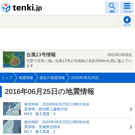
tenki.jp
検索
メニュー
現在地
台風13号情報
09日05:00現在
大型で非常に強い台風13号が石垣島の北約300kmを西に進んでい
ます
トップ
地震情報
過去の地震情報
2016年06月25日
2016年06月25日の地震情報
発生時刻：2016年06月25日13時51分頃
震源地：新潟県上越地方頃
M4.6
最大震度：4
発生時刻：2016年06月25日11時36分頃
震源地：茨城県北部頃
M3.7
最大震度：2