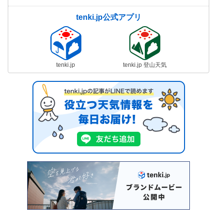
tenki.jp公式アプリ
tenki.jp
tenki.jp 登山天気