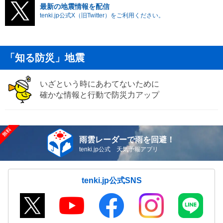
最新の地震情報を配信
tenki.jp公式X（旧Twitter）をご利用ください。
「知る防災」地震
いざという時にあわてないために
確かな情報と行動で防災力アップ
雨雲レーダーで雨を回避！
tenki.jp公式 天気予報アプリ
tenki.jp公式SNS