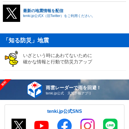
最新の地震情報を配信
tenki.jp公式X（旧Twitter）をご利用ください。
「知る防災」地震
いざという時にあわてないために
確かな情報と行動で防災力アップ
雨雲レーダーで雨を回避！
tenki.jp公式 天気予報アプリ
tenki.jp公式SNS