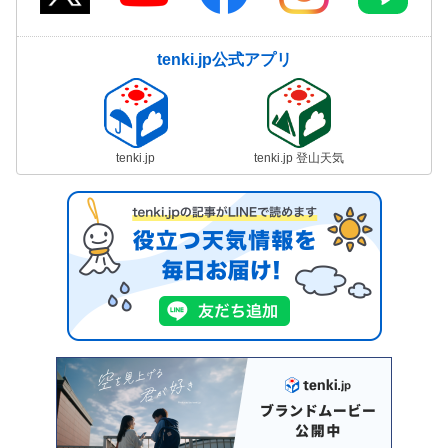
tenki.jp公式アプリ
tenki.jp
tenki.jp 登山天気