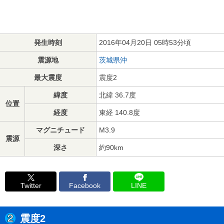
発生時刻
2016年04月20日 05時53分頃
震源地
茨城県沖
最大震度
震度2
緯度
北緯 36.7度
位置
経度
東経 140.8度
マグニチュード
M3.9
震源
深さ
約90km
Twitter
Facebook
LINE
震度2