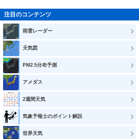
注目のコンテンツ
雨雲レーダー
天気図
PM2.5分布予測
アメダス
2週間天気
気象予報士のポイント解説
世界天気