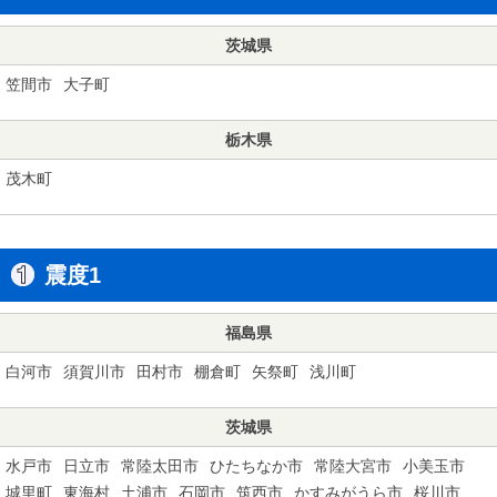
茨城県
笠間市
大子町
栃木県
茂木町
震度1
福島県
白河市
須賀川市
田村市
棚倉町
矢祭町
浅川町
茨城県
水戸市
日立市
常陸太田市
ひたちなか市
常陸大宮市
小美玉市
城里町
東海村
土浦市
石岡市
筑西市
かすみがうら市
桜川市