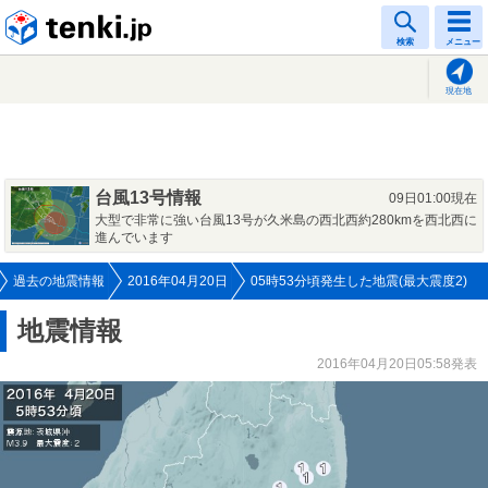
tenki.jp
検索
メニュー
現在地
台風13号情報
09日01:00現在
大型で非常に強い台風13号が久米島の西北西約280kmを西北西に
進んでいます
過去の地震情報
2016年04月20日
05時53分頃発生した地震(最大震度2)
地震情報
2016年04月20日05:58発表