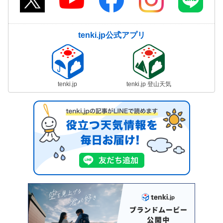
tenki.jp公式アプリ
tenki.jp
tenki.jp 登山天気