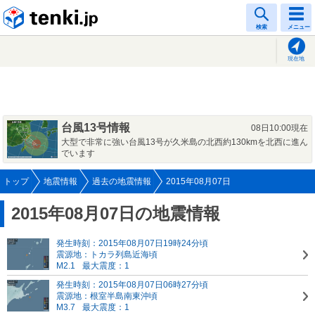
tenki.jp
検索
メニュー
現在地
台風13号情報
08日10:00現在
大型で非常に強い台風13号が久米島の北西約130kmを北西に進ん
でいます
トップ
地震情報
過去の地震情報
2015年08月07日
2015年08月07日の地震情報
発生時刻：2015年08月07日19時24分頃
震源地：トカラ列島近海頃
M2.1
最大震度：1
発生時刻：2015年08月07日06時27分頃
震源地：根室半島南東沖頃
M3.7
最大震度：1