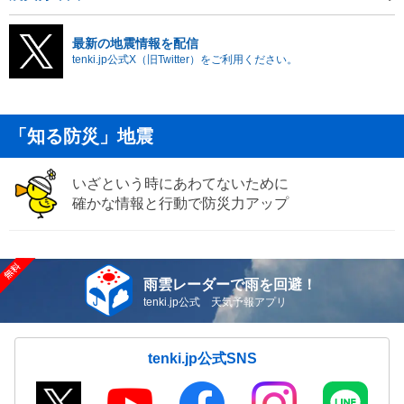
最新の地震情報を配信
tenki.jp公式X（旧Twitter）をご利用ください。
「知る防災」地震
いざという時にあわてないために
確かな情報と行動で防災力アップ
雨雲レーダーで雨を回避！
tenki.jp公式 天気予報アプリ
tenki.jp公式SNS