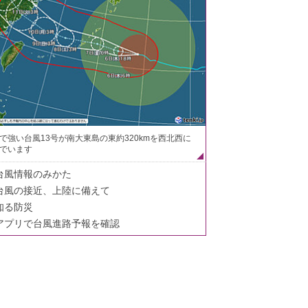
で強い台風13号が南大東島の東約320kmを西北西に
でいます
台風情報のみかた
台風の接近、上陸に備えて
知る防災
アプリで台風進路予報を確認