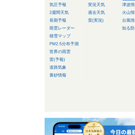
気圧予報
実況天気
津波情
2週間天気
過去天気
火山情
長期予報
雷(実況)
台風情
雨雲レーダー
知る防
積雪マップ
PM2.5分布予測
世界の雨雲
雷(予報)
道路気象
黄砂情報