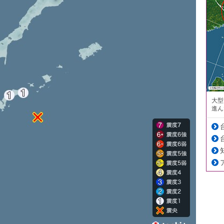
大型
進ん