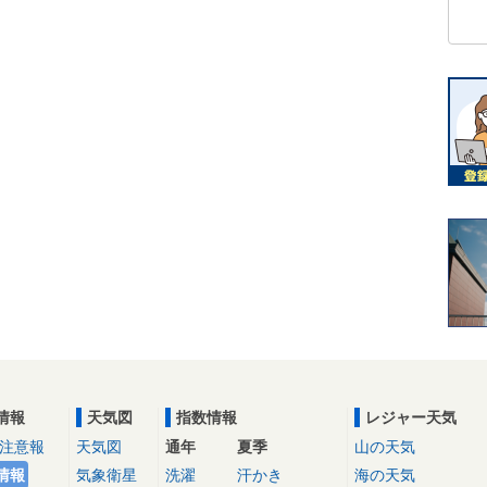
情報
天気図
指数情報
レジャー天気
注意報
天気図
通年
夏季
山の天気
情報
気象衛星
洗濯
汗かき
海の天気