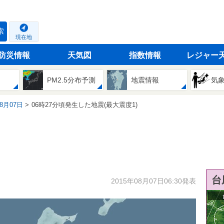
索
現在地
防災情報
天気図
指数情報
レジャー
PM2.5分布予測
地震情報
気
08月07日
06時27分頃発生した地震(最大震度1)
台
2015年08月07日06:30発表