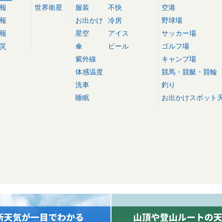
報
世界衛星
服装
不快
空港
報
お出かけ
冷房
野球場
報
星空
アイス
サッカー場
災
傘
ビール
ゴルフ場
紫外線
キャンプ場
体感温度
競馬・競艇・競輪
洗車
釣り
睡眠
お出かけスポット