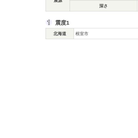
震源
深さ
震度1
北海道
根室市