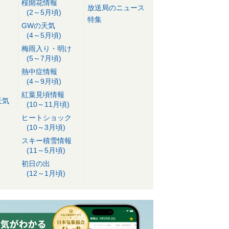
桜開花情報
放送局のニュース
(2～5月頃)
特集
GWの天気
(4～5月頃)
梅雨入り・明け
(5～7月頃)
熱中症情報
(4～9月頃)
紅葉見頃情報
天気
(10～11月頃)
ヒートショック
(10～3月頃)
スキー積雪情報
(11～5月頃)
初日の出
(12～1月頃)