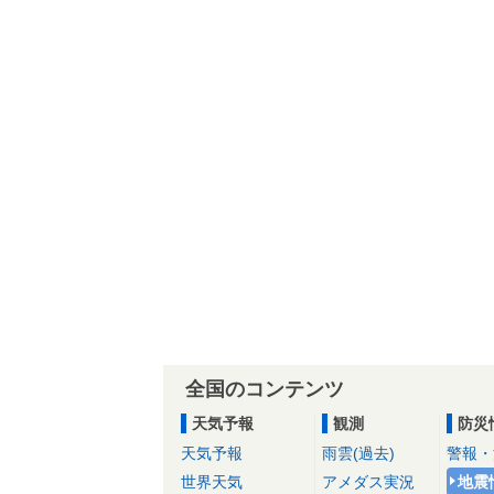
全国のコンテンツ
天気予報
観測
防災
天気予報
雨雲(過去)
警報・
世界天気
アメダス実況
地震