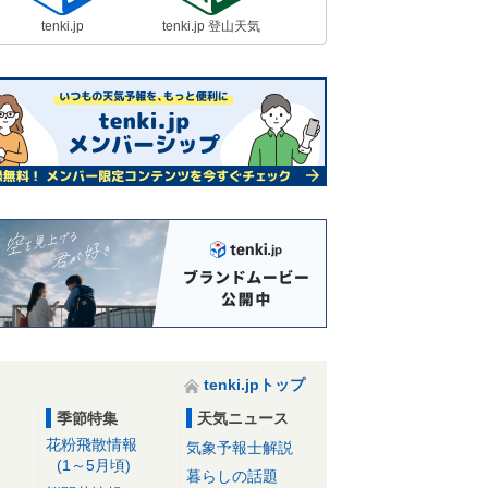
tenki.jp
tenki.jp 登山天気
tenki.jpトップ
季節特集
天気ニュース
花粉飛散情報
気象予報士解説
(1～5月頃)
暮らしの話題