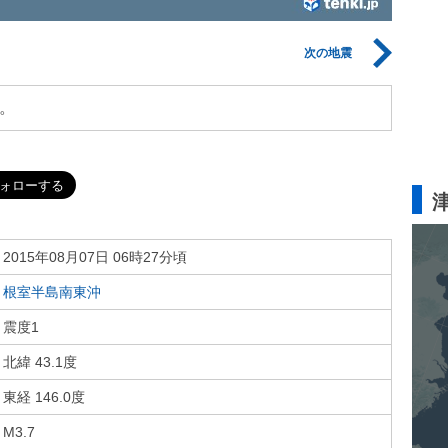
次の地震
。
2015年08月07日 06時27分頃
根室半島南東沖
震度1
北緯 43.1度
東経 146.0度
M3.7