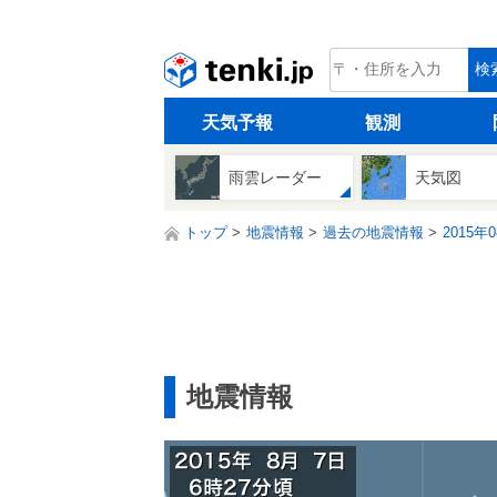
tenki.jp
検
天気予報
観測
雨雲レーダー
天気図
トップ
地震情報
過去の地震情報
2015年
地震情報