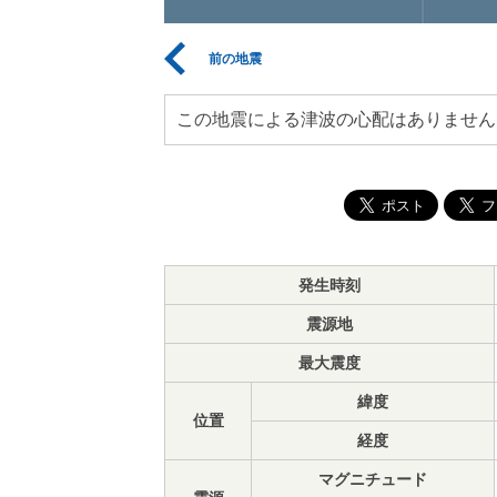
前の地震
この地震による津波の心配はありません
発生時刻
震源地
最大震度
緯度
位置
経度
マグニチュード