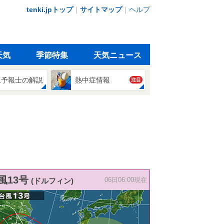
tenki.jpトップ
｜
サイトマップ
｜
ヘルプ
天気
季節特集
天気ニュース
象予報士の解説
熱中症情報
注目
風13号
(ドルフィン)
06日06:00現在