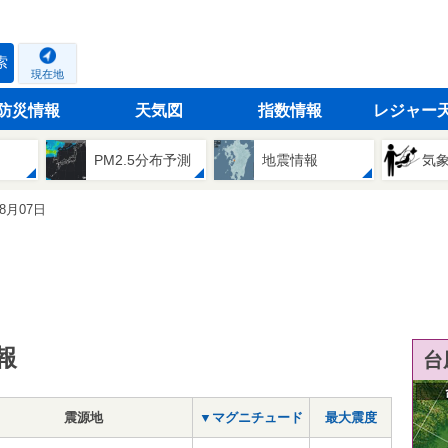
索
現在地
防災情報
天気図
指数情報
レジャー
PM2.5分布予測
地震情報
気
08月07日
報
台
震源地
▼マグニチュード
最大震度