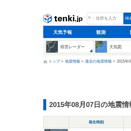
tenki.jp
検
天気予報
観測
雨雲レーダー
天気図
トップ
地震情報
過去の地震情報
2015年
2015年08月07日の地震情
発生時刻