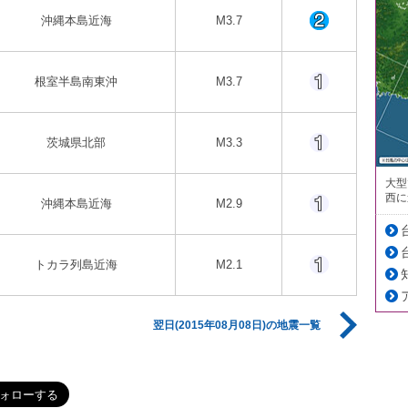
沖縄本島近海
M3.7
根室半島南東沖
M3.7
茨城県北部
M3.3
大型
西に
沖縄本島近海
M2.9
トカラ列島近海
M2.1
翌日(2015年08月08日)の地震一覧