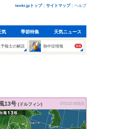
tenki.jpトップ
｜
サイトマップ
｜
ヘルプ
天気
季節特集
天気ニュース
象予報士の解説
熱中症情報
注目
風13号
(ドルフィン)
07日22:00現在