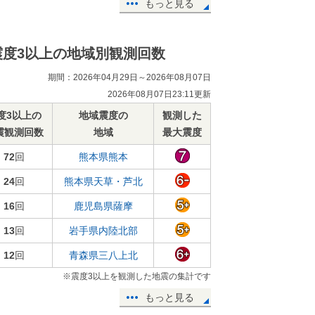
もっと見る
震度3以上の地域別観測回数
期間：2026年04月29日～2026年08月07日
2026年08月07日23:11更新
度3以上の
地域震度の
観測した
震観測回数
地域
最大震度
72
回
熊本県熊本
24
回
熊本県天草・芦北
16
回
鹿児島県薩摩
13
回
岩手県内陸北部
12
回
青森県三八上北
※震度3以上を観測した地震の集計です
もっと見る