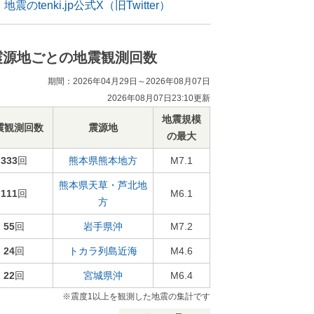
地震のtenki.jp公式X（旧Twitter）
震源地ごとの地震観測回数
期間：2026年04月29日～2026年08月07日
2026年08月07日23:10更新
地震規模
震観測回数
震源地
の最大
333
回
熊本県熊本地方
M7.1
熊本県天草・芦北地
111
回
M6.1
方
55
回
岩手県沖
M7.2
24
回
トカラ列島近海
M4.6
22
回
宮城県沖
M6.4
※震度1以上を観測した地震の集計です