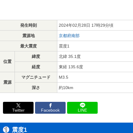
発生時刻
2024年02月28日 17時29分頃
震源地
京都府南部
最大震度
震度1
緯度
北緯 35.1度
位置
経度
東経 135.6度
マグニチュード
M3.5
震源
深さ
約10km
Twitter
Facebook
LINE
震度1