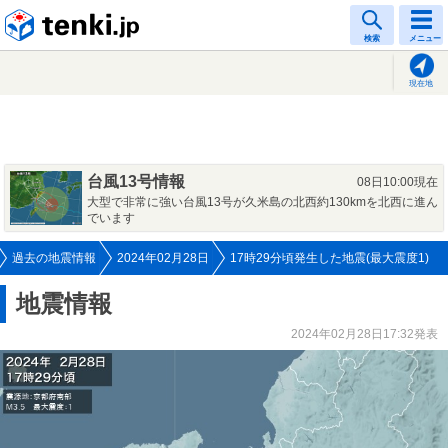
tenki.jp
検索
メニュー
現在地
台風13号情報
08日10:00現在
大型で非常に強い台風13号が久米島の北西約130kmを北西に進ん
でいます
過去の地震情報
2024年02月28日
17時29分頃発生した地震(最大震度1)
地震情報
2024年02月28日17:32発表