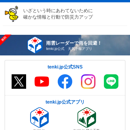
いざという時にあわてないために
確かな情報と行動で防災力アップ
雨雲レーダーで雨を回避！
tenki.jp公式 天気予報アプリ
tenki.jp公式SNS
tenki.jp公式アプリ