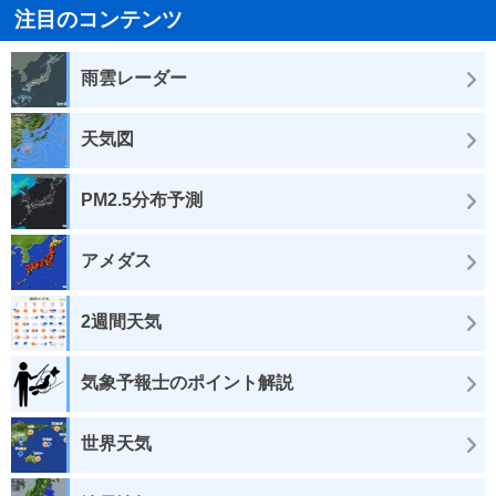
注目のコンテンツ
雨雲レーダー
天気図
PM2.5分布予測
アメダス
2週間天気
気象予報士のポイント解説
世界天気