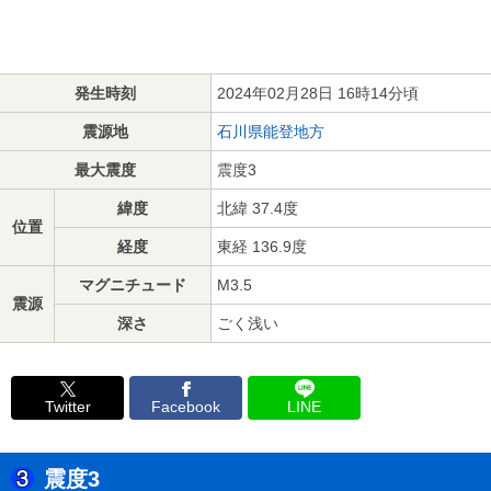
発生時刻
2024年02月28日 16時14分頃
震源地
石川県能登地方
最大震度
震度3
緯度
北緯 37.4度
位置
経度
東経 136.9度
マグニチュード
M3.5
震源
深さ
ごく浅い
Twitter
Facebook
LINE
震度3