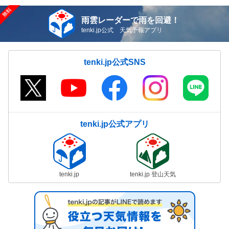
雨雲レーダーで雨を回避！
tenki.jp公式 天気予報アプリ
tenki.jp公式SNS
tenki.jp公式アプリ
tenki.jp
tenki.jp 登山天気