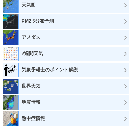
天気図
PM2.5分布予測
アメダス
2週間天気
気象予報士のポイント解説
世界天気
地震情報
熱中症情報