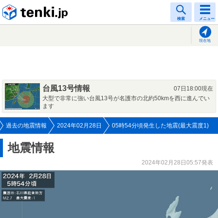
tenki.jp
検索
メニュー
現在地
台風13号情報
07日18:00現在
大型で非常に強い台風13号が名護市の北約50kmを西に進んでい
ます
過去の地震情報
2024年02月28日
05時54分頃発生した地震(最大震度1)
地震情報
2024年02月28日05:57発表