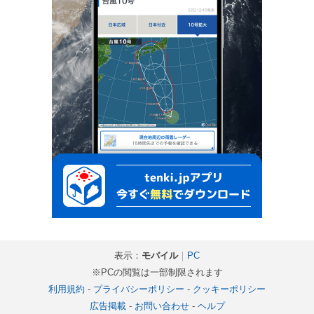
表示：
モバイル
｜
PC
※PCの閲覧は一部制限されます
利用規約
-
プライバシーポリシー
-
クッキーポリシー
広告掲載
-
お問い合わせ
-
ヘルプ