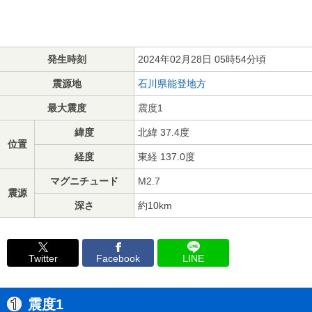
発生時刻
2024年02月28日 05時54分頃
震源地
石川県能登地方
最大震度
震度1
緯度
北緯 37.4度
位置
経度
東経 137.0度
マグニチュード
M2.7
震源
深さ
約10km
Twitter
Facebook
LINE
震度1