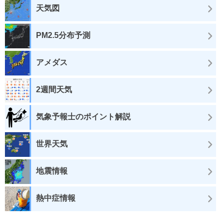
天気図
PM2.5分布予測
アメダス
2週間天気
気象予報士のポイント解説
世界天気
地震情報
熱中症情報