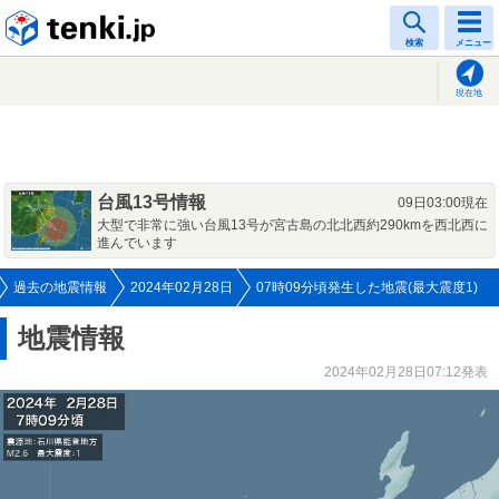
tenki.jp
検索
メニュー
現在地
台風13号情報
09日03:00現在
大型で非常に強い台風13号が宮古島の北北西約290kmを西北西に
進んでいます
過去の地震情報
2024年02月28日
07時09分頃発生した地震(最大震度1)
地震情報
2024年02月28日07:12発表