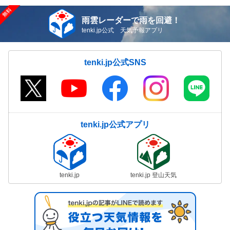
雨雲レーダーで雨を回避！
tenki.jp公式 天気予報アプリ
tenki.jp公式SNS
tenki.jp公式アプリ
tenki.jp
tenki.jp 登山天気