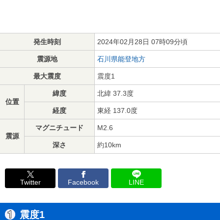
発生時刻
2024年02月28日 07時09分頃
震源地
石川県能登地方
最大震度
震度1
緯度
北緯 37.3度
位置
経度
東経 137.0度
マグニチュード
M2.6
震源
深さ
約10km
Twitter
Facebook
LINE
震度1