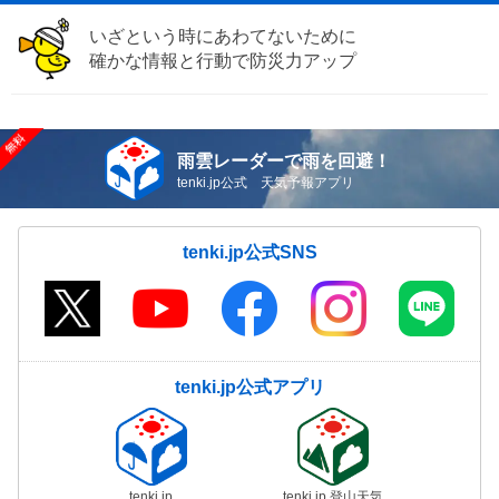
いざという時にあわてないために
確かな情報と行動で防災力アップ
雨雲レーダーで雨を回避！
tenki.jp公式 天気予報アプリ
tenki.jp公式SNS
tenki.jp公式アプリ
tenki.jp
tenki.jp 登山天気