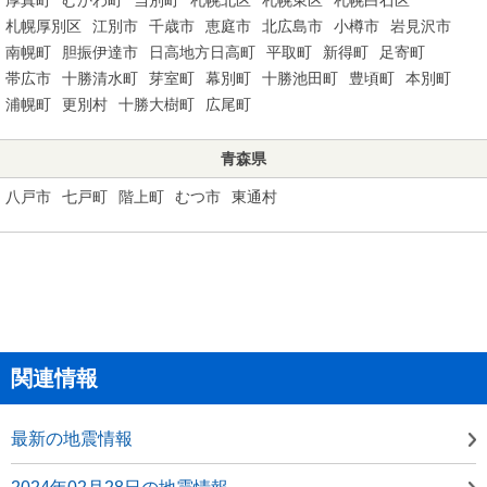
札幌厚別区
江別市
千歳市
恵庭市
北広島市
小樽市
岩見沢市
南幌町
胆振伊達市
日高地方日高町
平取町
新得町
足寄町
帯広市
十勝清水町
芽室町
幕別町
十勝池田町
豊頃町
本別町
浦幌町
更別村
十勝大樹町
広尾町
青森県
八戸市
七戸町
階上町
むつ市
東通村
関連情報
最新の地震情報