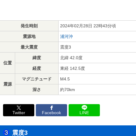
発生時刻
2024年02月28日 22時43分頃
震源地
浦河沖
最大震度
震度3
緯度
北緯 42.0度
位置
経度
東経 142.5度
マグニチュード
M4.5
震源
深さ
約70km
Twitter
Facebook
LINE
震度3