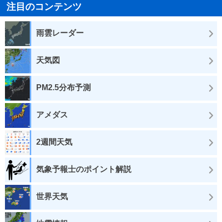
注目のコンテンツ
雨雲レーダー
天気図
PM2.5分布予測
アメダス
2週間天気
気象予報士のポイント解説
世界天気