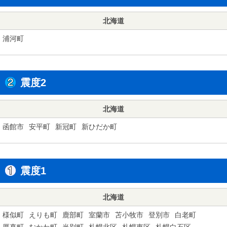
北海道
浦河町
震度2
北海道
函館市
安平町
新冠町
新ひだか町
震度1
北海道
様似町
えりも町
鹿部町
室蘭市
苫小牧市
登別市
白老町
厚真町
むかわ町
当別町
札幌北区
札幌東区
札幌白石区