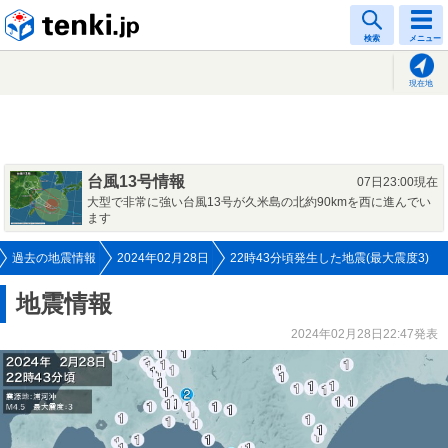
tenki.jp
検索
メニュー
現在地
台風13号情報
07日23:00現在
大型で非常に強い台風13号が久米島の北約90kmを西に進んでい
ます
過去の地震情報
2024年02月28日
22時43分頃発生した地震(最大震度3)
地震情報
2024年02月28日22:47発表