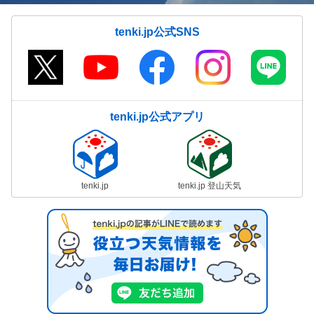
tenki.jp公式SNS
tenki.jp公式アプリ
tenki.jp
tenki.jp 登山天気