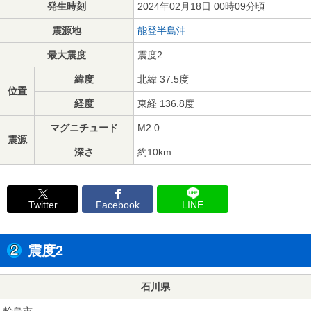
発生時刻
2024年02月18日 00時09分頃
震源地
能登半島沖
最大震度
震度2
緯度
北緯 37.5度
位置
経度
東経 136.8度
マグニチュード
M2.0
震源
深さ
約10km
Twitter
Facebook
LINE
震度2
石川県
輪島市