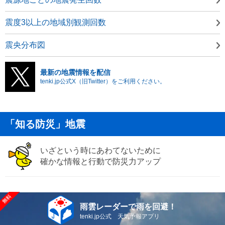
震度3以上の地域別観測回数
震央分布図
最新の地震情報を配信
tenki.jp公式X（旧Twitter）をご利用ください。
「知る防災」地震
いざという時にあわてないために
確かな情報と行動で防災力アップ
雨雲レーダーで雨を回避！
tenki.jp公式 天気予報アプリ