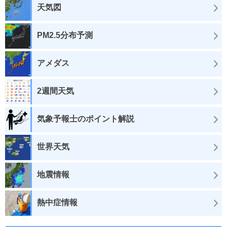
天気図
PM2.5分布予測
アメダス
2週間天気
気象予報士のポイント解説
世界天気
地震情報
熱中症情報