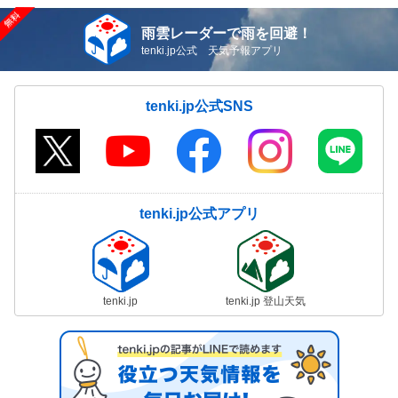
雨雲レーダーで雨を回避！
tenki.jp公式 天気予報アプリ
tenki.jp公式SNS
tenki.jp公式アプリ
tenki.jp
tenki.jp 登山天気