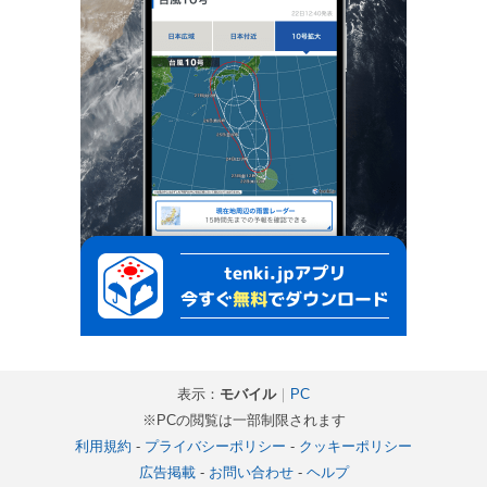
表示：
モバイル
｜
PC
※PCの閲覧は一部制限されます
利用規約
-
プライバシーポリシー
-
クッキーポリシー
広告掲載
-
お問い合わせ
-
ヘルプ