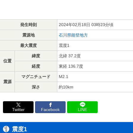
発生時刻
2024年02月18日 03時23分頃
震源地
石川県能登地方
最大震度
震度1
緯度
北緯 37.2度
位置
経度
東経 136.7度
マグニチュード
M2.1
震源
深さ
約10km
Twitter
Facebook
LINE
震度1