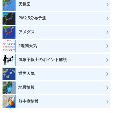
天気図
PM2.5分布予測
アメダス
2週間天気
気象予報士のポイント解説
世界天気
地震情報
熱中症情報