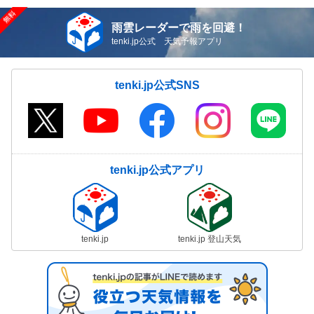
雨雲レーダーで雨を回避！
tenki.jp公式 天気予報アプリ
tenki.jp公式SNS
tenki.jp公式アプリ
tenki.jp
tenki.jp 登山天気