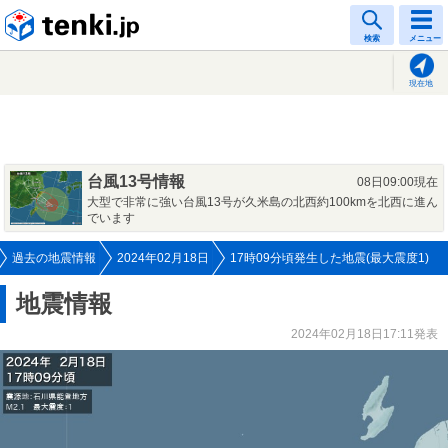
tenki.jp
検索
メニュー
現在地
台風13号情報
08日09:00現在
大型で非常に強い台風13号が久米島の北西約100kmを北西に進ん
でいます
過去の地震情報
2024年02月18日
17時09分頃発生した地震(最大震度1)
地震情報
2024年02月18日17:11発表