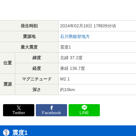
発生時刻
2024年02月18日 17時09分頃
震源地
石川県能登地方
最大震度
震度1
緯度
北緯 37.2度
位置
経度
東経 136.7度
マグニチュード
M2.1
震源
深さ
約10km
Twitter
Facebook
LINE
震度1