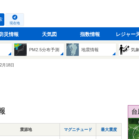
索
現在地
防災情報
天気図
指数情報
レジャー
PM2.5分布予測
地震情報
気
02月18日
報
台
震源地
マグニチュード
最大震度