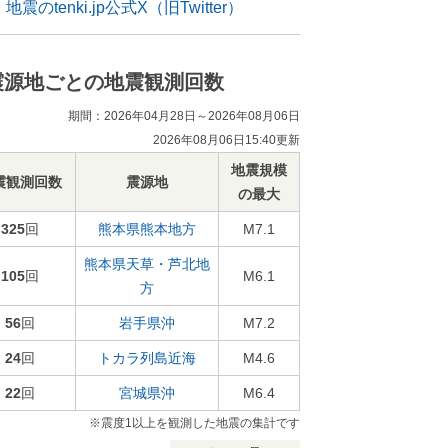
地震のtenki.jp公式X（旧Twitter）
震源地ごとの地震観測回数
期間：2026年04月28日～2026年08月06日
2026年08月06日15:40更新
地震規模
震観測回数
震源地
の最大
325
回
熊本県熊本地方
M7.1
熊本県天草・芦北地
105
回
M6.1
方
56
回
岩手県沖
M7.2
24
回
トカラ列島近海
M4.6
22
回
宮城県沖
M6.4
※震度1以上を観測した地震の集計です