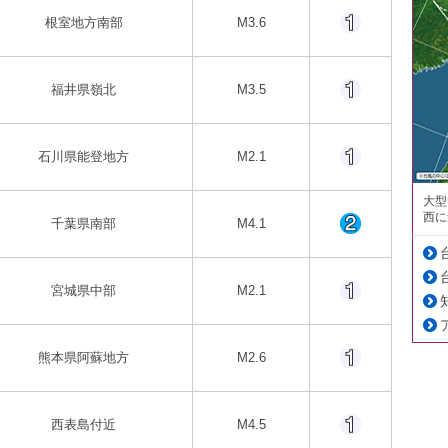
根室地方南部
M3.6
福井県嶺北
M3.5
石川県能登地方
M2.1
大型
西に
千葉県南部
M4.1
宮城県中部
M2.1
熊本県阿蘇地方
M2.6
西表島付近
M4.5