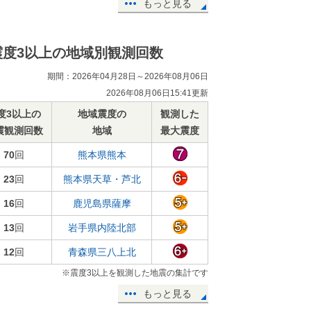
もっと見る
震度3以上の地域別観測回数
期間：2026年04月28日～2026年08月06日
2026年08月06日15:41更新
度3以上の
地域震度の
観測した
震観測回数
地域
最大震度
70
回
熊本県熊本
23
回
熊本県天草・芦北
16
回
鹿児島県薩摩
13
回
岩手県内陸北部
12
回
青森県三八上北
※震度3以上を観測した地震の集計です
もっと見る