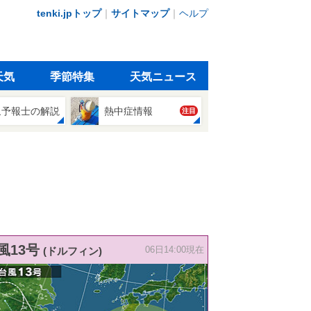
tenki.jpトップ
｜
サイトマップ
｜
ヘルプ
天気
季節特集
天気ニュース
象予報士の解説
熱中症情報
注目
風13号
(ドルフィン)
06日14:00現在