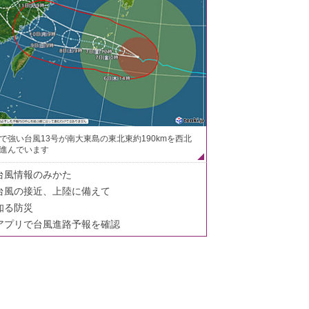
で強い台風13号が南大東島の東北東約190kmを西北
進んでいます
台風情報のみかた
台風の接近、上陸に備えて
知る防災
アプリで台風進路予報を確認