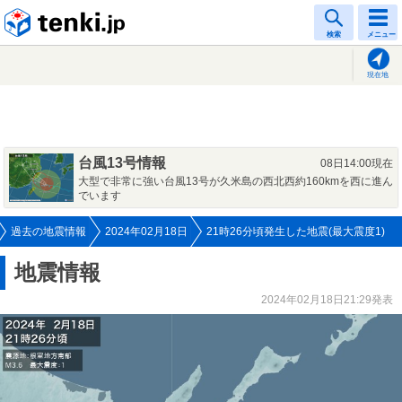
tenki.jp
検索
メニュー
現在地
台風13号情報
08日14:00現在
大型で非常に強い台風13号が久米島の西北西約160kmを西に進ん
でいます
過去の地震情報
2024年02月18日
21時26分頃発生した地震(最大震度1)
地震情報
2024年02月18日21:29発表