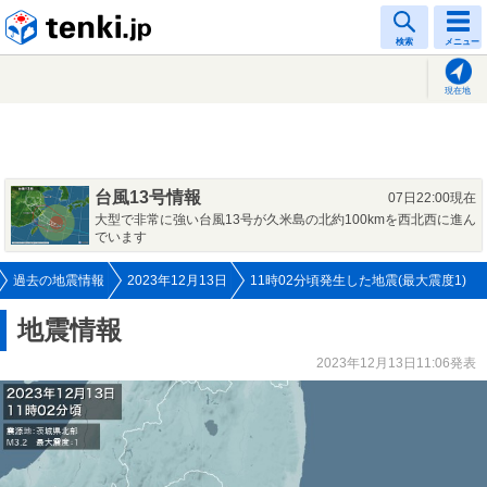
tenki.jp
検索
メニュー
現在地
台風13号情報
07日22:00現在
大型で非常に強い台風13号が久米島の北約100kmを西北西に進ん
でいます
過去の地震情報
2023年12月13日
11時02分頃発生した地震(最大震度1)
地震情報
2023年12月13日11:06発表