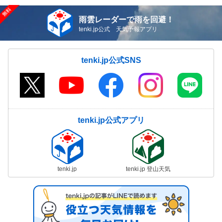
雨雲レーダーで雨を回避！
tenki.jp公式 天気予報アプリ
tenki.jp公式SNS
tenki.jp公式アプリ
tenki.jp
tenki.jp 登山天気