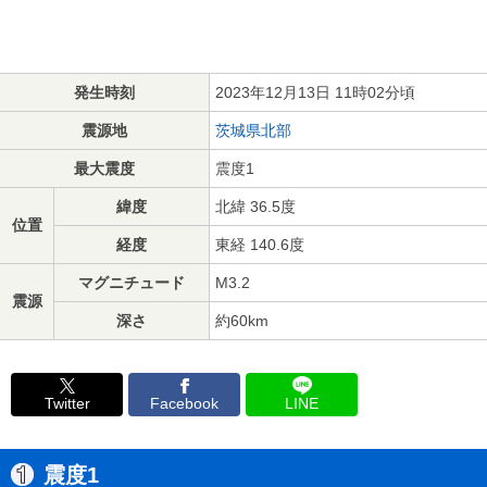
発生時刻
2023年12月13日 11時02分頃
震源地
茨城県北部
最大震度
震度1
緯度
北緯 36.5度
位置
経度
東経 140.6度
マグニチュード
M3.2
震源
深さ
約60km
Twitter
Facebook
LINE
震度1