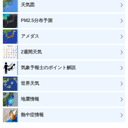
天気図
PM2.5分布予測
アメダス
2週間天気
気象予報士のポイント解説
世界天気
地震情報
熱中症情報