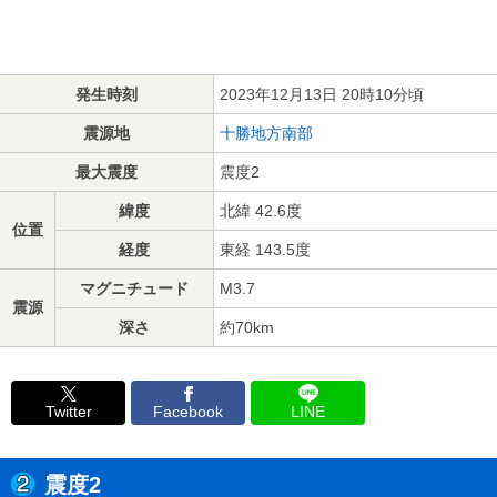
発生時刻
2023年12月13日 20時10分頃
震源地
十勝地方南部
最大震度
震度2
緯度
北緯 42.6度
位置
経度
東経 143.5度
マグニチュード
M3.7
震源
深さ
約70km
Twitter
Facebook
LINE
震度2