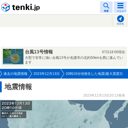
tenki.jp
検索
メニュー
現在地
台風13号情報
07日18:00現在
大型で非常に強い台風13号が名護市の北約50kmを西に進んでい
ます
過去の地震情報
2023年12月13日
20時10分頃発生した地震(最大震度2)
地震情報
2023年12月13日20:13発表