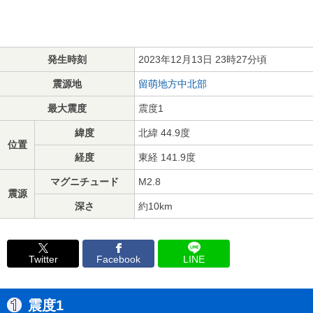
発生時刻
2023年12月13日 23時27分頃
震源地
留萌地方中北部
最大震度
震度1
緯度
北緯 44.9度
位置
経度
東経 141.9度
マグニチュード
M2.8
震源
深さ
約10km
Twitter
Facebook
LINE
震度1