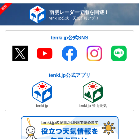
雨雲レーダーで雨を回避！
tenki.jp公式 天気予報アプリ
tenki.jp公式SNS
tenki.jp公式アプリ
tenki.jp
tenki.jp 登山天気