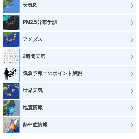
天気図
PM2.5分布予測
アメダス
2週間天気
気象予報士のポイント解説
世界天気
地震情報
熱中症情報