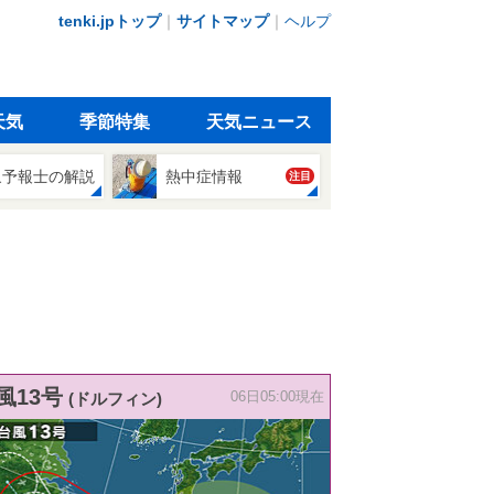
tenki.jpトップ
｜
サイトマップ
｜
ヘルプ
天気
季節特集
天気ニュース
象予報士の解説
熱中症情報
注目
風13号
(ドルフィン)
06日05:00現在