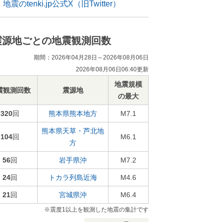
地震のtenki.jp公式X（旧Twitter）
震源地ごとの地震観測回数
期間：2026年04月28日～2026年08月06日
2026年08月06日06:40更新
地震規模
震観測回数
震源地
の最大
320
回
熊本県熊本地方
M7.1
熊本県天草・芦北地
104
回
M6.1
方
56
回
岩手県沖
M7.2
24
回
トカラ列島近海
M4.6
21
回
宮城県沖
M6.4
※震度1以上を観測した地震の集計です