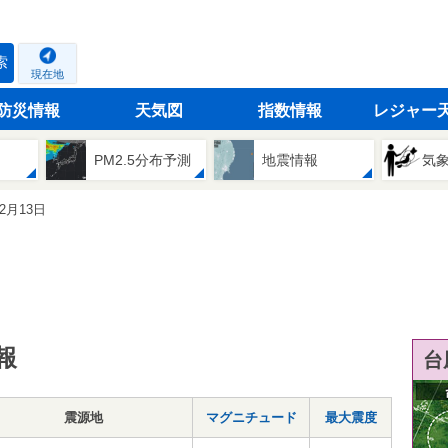
索
現在地
防災情報
天気図
指数情報
レジャー
PM2.5分布予測
地震情報
気
12月13日
報
台
震源地
マグニチュード
最大震度