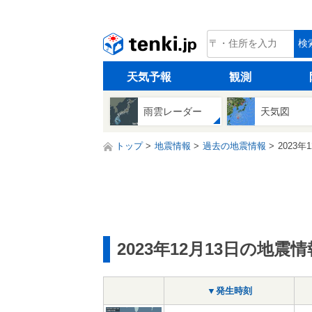
tenki.jp
検
天気予報
観測
雨雲レーダー
天気図
トップ
地震情報
過去の地震情報
2023年
2023年12月13日の地震情
▼発生時刻