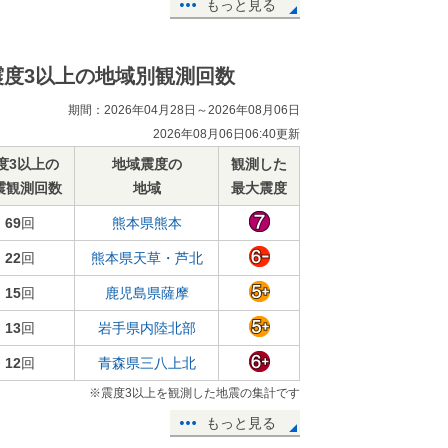
もっと見る
震度3以上の地域別観測回数
期間：2026年04月28日～2026年08月06日
2026年08月06日06:40更新
度3以上の
地域震度の
観測した
震観測回数
地域
最大震度
69
回
熊本県熊本
22
回
熊本県天草・芦北
15
回
鹿児島県薩摩
13
回
岩手県内陸北部
12
回
青森県三八上北
※震度3以上を観測した地震の集計です
もっと見る