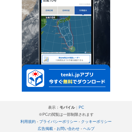
表示：
モバイル
｜
PC
※PCの閲覧は一部制限されます
利用規約
-
プライバシーポリシー
-
クッキーポリシー
広告掲載
-
お問い合わせ
-
ヘルプ