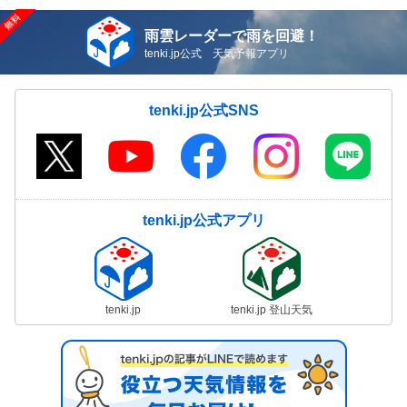
雨雲レーダーで雨を回避！
tenki.jp公式 天気予報アプリ
tenki.jp公式SNS
tenki.jp公式アプリ
tenki.jp
tenki.jp 登山天気