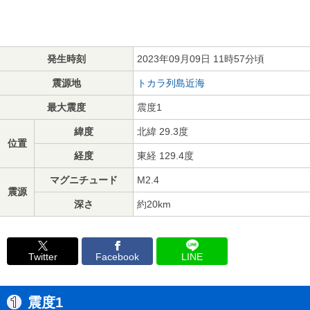
発生時刻
2023年09月09日 11時57分頃
震源地
トカラ列島近海
最大震度
震度1
緯度
北緯 29.3度
位置
経度
東経 129.4度
マグニチュード
M2.4
震源
深さ
約20km
Twitter
Facebook
LINE
震度1