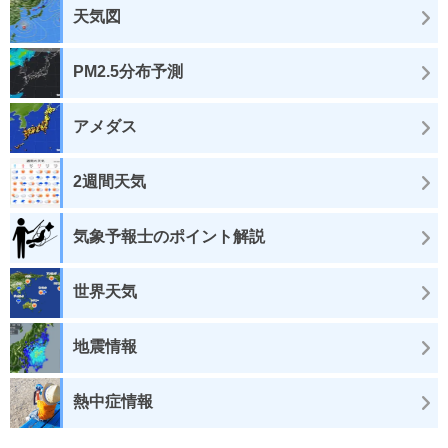
天気図
PM2.5分布予測
アメダス
2週間天気
気象予報士のポイント解説
世界天気
地震情報
熱中症情報