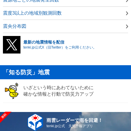
震度3以上の地域別観測回数
震央分布図
最新の地震情報を配信
tenki.jp公式X（旧Twitter）をご利用ください。
「知る防災」地震
いざという時にあわてないために
確かな情報と行動で防災力アップ
雨雲レーダーで雨を回避！
tenki.jp公式 天気予報アプリ