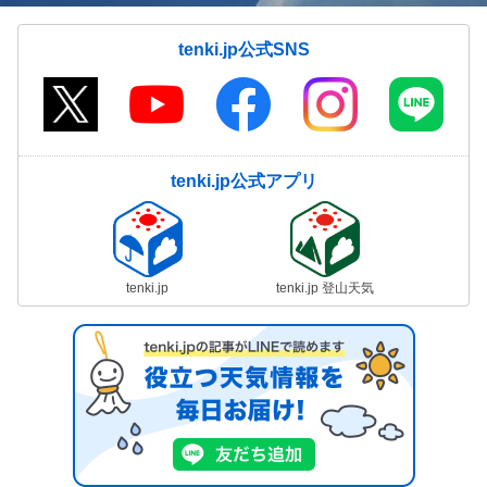
tenki.jp公式SNS
tenki.jp公式アプリ
tenki.jp
tenki.jp 登山天気