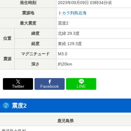
発生時刻
2023年09月09日 03時34分頃
震源地
トカラ列島近海
最大震度
震度2
緯度
北緯 29.3度
位置
経度
東経 129.3度
マグニチュード
M3.0
震源
深さ
約20km
Twitter
Facebook
LINE
震度2
鹿児島県
鹿児島十島村