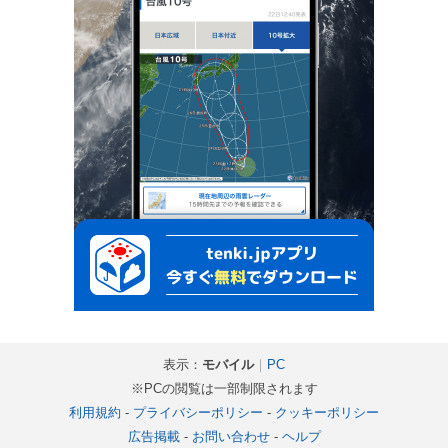
表示：
モバイル
｜
PC
※PCの閲覧は一部制限されます
利用規約
-
プライバシーポリシー
-
クッキーポリシー
広告掲載
-
お問い合わせ
-
ヘルプ