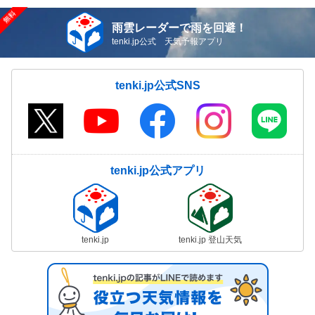
雨雲レーダーで雨を回避！
tenki.jp公式 天気予報アプリ
tenki.jp公式SNS
tenki.jp公式アプリ
tenki.jp
tenki.jp 登山天気