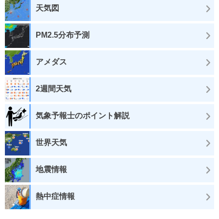
天気図
PM2.5分布予測
アメダス
2週間天気
気象予報士のポイント解説
世界天気
地震情報
熱中症情報