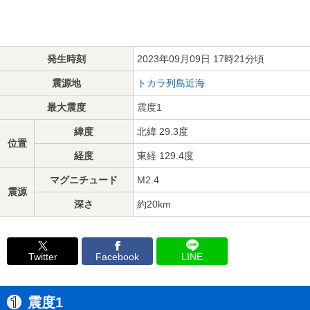
発生時刻
2023年09月09日 17時21分頃
震源地
トカラ列島近海
最大震度
震度1
緯度
北緯 29.3度
位置
経度
東経 129.4度
マグニチュード
M2.4
震源
深さ
約20km
Twitter
Facebook
LINE
震度1