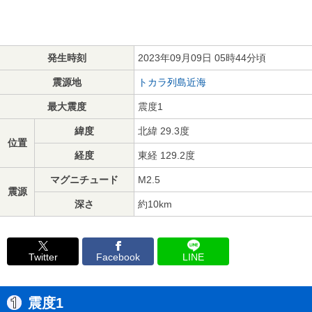
発生時刻
2023年09月09日 05時44分頃
震源地
トカラ列島近海
最大震度
震度1
緯度
北緯 29.3度
位置
経度
東経 129.2度
マグニチュード
M2.5
震源
深さ
約10km
Twitter
Facebook
LINE
震度1