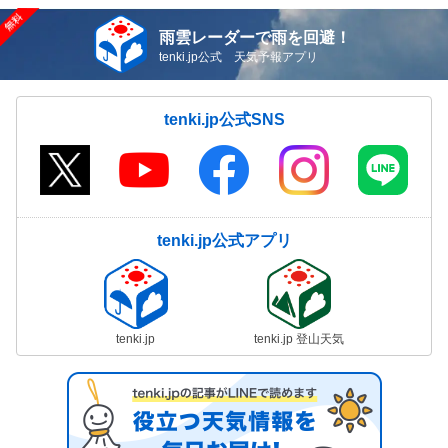
雨雲レーダーで雨を回避！
tenki.jp公式 天気予報アプリ
tenki.jp公式SNS
tenki.jp公式アプリ
tenki.jp
tenki.jp 登山天気