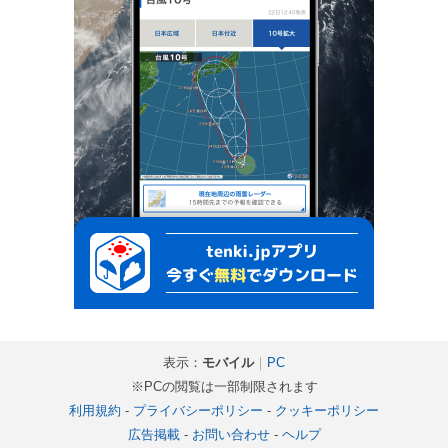
表示：
モバイル
｜
PC
※PCの閲覧は一部制限されます
利用規約
-
プライバシーポリシー
-
クッキーポリシー
広告掲載
-
お問い合わせ
-
ヘルプ