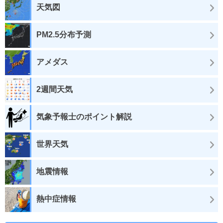
天気図
PM2.5分布予測
アメダス
2週間天気
気象予報士のポイント解説
世界天気
地震情報
熱中症情報