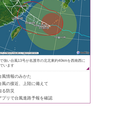
で強い台風13号が名護市の北北東約40kmを西南西に
でいます
台風情報のみかた
台風の接近、上陸に備えて
知る防災
アプリで台風進路予報を確認