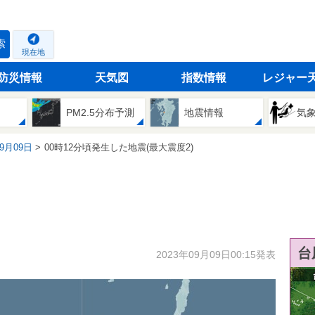
索
現在地
防災情報
天気図
指数情報
レジャー
PM2.5分布予測
地震情報
気
09月09日
00時12分頃発生した地震(最大震度2)
台
2023年09月09日00:15発表