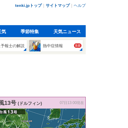
tenki.jpトップ
｜
サイトマップ
｜
ヘルプ
天気
季節特集
天気ニュース
象予報士の解説
熱中症情報
注目
風13号
(ドルフィン)
07日13:00現在