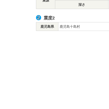
震源
深さ
震度2
鹿児島県
鹿児島十島村