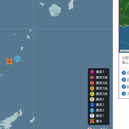
大型
進ん