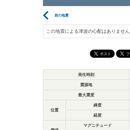
前の地震
この地震による津波の心配はありません
発生時刻
震源地
最大震度
緯度
位置
経度
マグニチュード