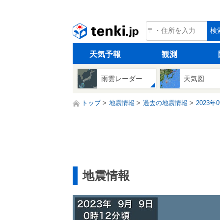
tenki.jp
検
天気予報
観測
雨雲レーダー
天気図
トップ
地震情報
過去の地震情報
2023年
地震情報