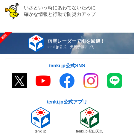
いざという時にあわてないために
確かな情報と行動で防災力アップ
雨雲レーダーで雨を回避！
tenki.jp公式 天気予報アプリ
tenki.jp公式SNS
tenki.jp公式アプリ
tenki.jp
tenki.jp 登山天気