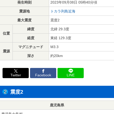
発生時刻
2023年09月08日 05時40分頃
震源地
トカラ列島近海
最大震度
震度2
緯度
北緯 29.3度
位置
経度
東経 129.3度
マグニチュード
M3.3
震源
深さ
約20km
Twitter
Facebook
LINE
震度2
鹿児島県
鹿児島十島村