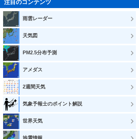
注目のコンテンツ
雨雲レーダー
天気図
PM2.5分布予測
アメダス
2週間天気
気象予報士のポイント解説
世界天気
地震情報