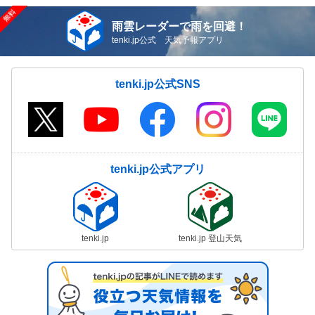
雨雲レーダーで雨を回避！
tenki.jp公式 天気予報アプリ
tenki.jp公式SNS
tenki.jp公式アプリ
tenki.jp
tenki.jp 登山天気