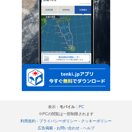
表示：
モバイル
｜
PC
※PCの閲覧は一部制限されます
利用規約
-
プライバシーポリシー
-
クッキーポリシー
広告掲載
-
お問い合わせ
-
ヘルプ