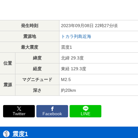
発生時刻
2023年09月08日 22時27分頃
震源地
トカラ列島近海
最大震度
震度1
緯度
北緯 29.3度
位置
経度
東経 129.3度
マグニチュード
M2.5
震源
深さ
約20km
Twitter
Facebook
LINE
震度1