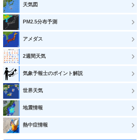
天気図
PM2.5分布予測
アメダス
2週間天気
気象予報士のポイント解説
世界天気
地震情報
熱中症情報