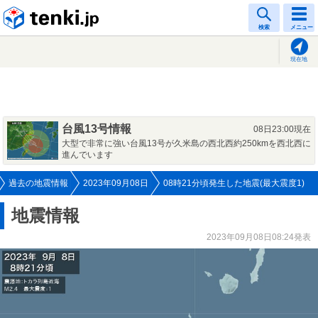
tenki.jp
検索
メニュー
現在地
台風13号情報
08日23:00現在
大型で非常に強い台風13号が久米島の西北西約250kmを西北西に
進んでいます
過去の地震情報
2023年09月08日
08時21分頃発生した地震(最大震度1)
地震情報
2023年09月08日08:24発表