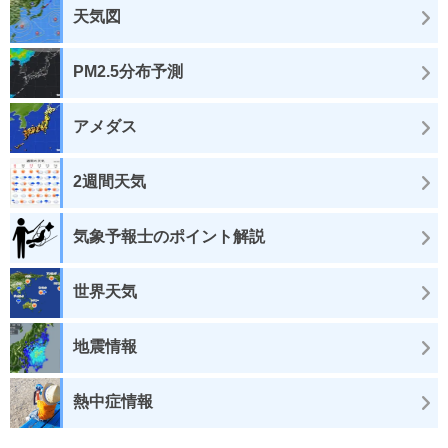
天気図
PM2.5分布予測
アメダス
2週間天気
気象予報士のポイント解説
世界天気
地震情報
熱中症情報