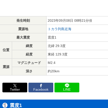
発生時刻
2023年09月08日 08時21分頃
震源地
トカラ列島近海
最大震度
震度1
緯度
北緯 29.3度
位置
経度
東経 129.3度
マグニチュード
M2.4
震源
深さ
約20km
Twitter
Facebook
LINE
震度1