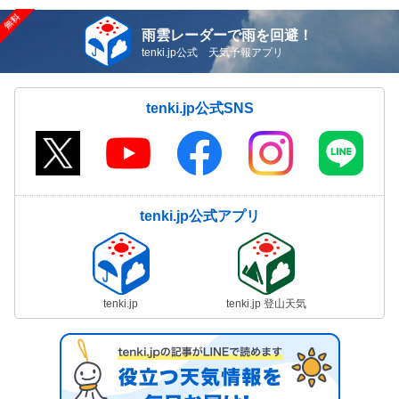
雨雲レーダーで雨を回避！
tenki.jp公式 天気予報アプリ
tenki.jp公式SNS
tenki.jp公式アプリ
tenki.jp
tenki.jp 登山天気